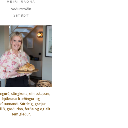
MEIRI RAGNA
Veðurstöðin
Samstörf
igúrú, söngkona, efnisskapari,
hjúkrunarfræðingur og
fstílsunnandi. Súrdeig, græjur,
lið, garðurinn, ferðalög og allt
sem gleður.