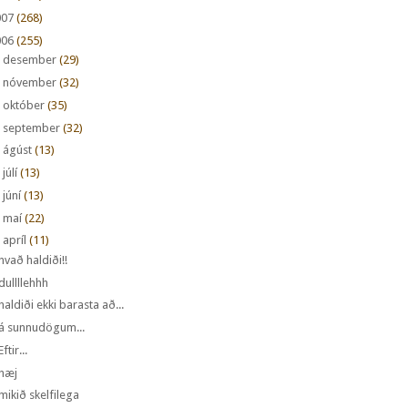
007
(268)
006
(255)
►
desember
(29)
►
nóvember
(32)
►
október
(35)
►
september
(32)
►
ágúst
(13)
►
júlí
(13)
►
júní
(13)
►
maí
(22)
apríl
(11)
hvað haldiði!!
dullllehhh
haldiði ekki barasta að...
á sunnudögum...
Eftir...
hæj
mikið skelfilega