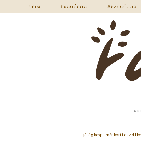
Heim
Forréttir
Aðalréttir
ÞR
já, ég keypti mér kort í david Llo