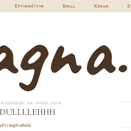
Eftirréttir
Grill
Kökur
S
IÐJUDAGUR, 25. APRÍL 2006
DULLLLEHHH
yd's í dag!!! vúhúúú