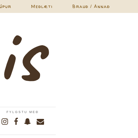
úpur
Meðlæti
Brauð / Annað
FYLGSTU MEÐ