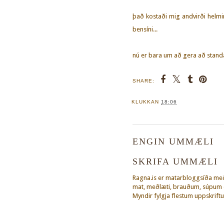
það kostaði mig andvirði helming 
bensíni...
nú er bara um að gera að standa
SHARE:
KLUKKAN
18:06
ENGIN UMMÆLI
SKRIFA UMMÆLI
Ragna.is er matarbloggsíða m
mat, meðlæti, brauðum, súpum o
Myndir fylgja flestum uppskriftu