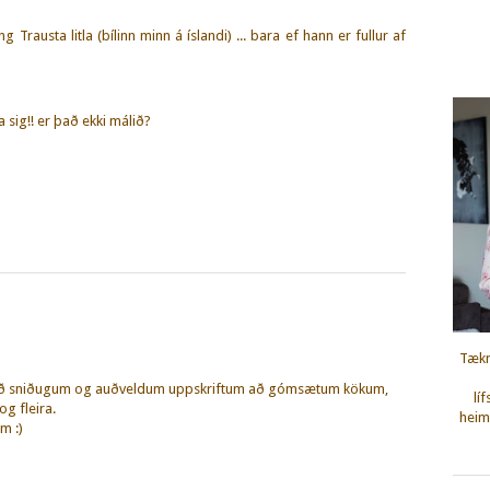
Trausta litla (bílinn minn á íslandi) ... bara ef hann er fullur af
 sig!! er það ekki málið?
Tækn
eð sniðugum og auðveldum uppskriftum að gómsætum kökum,
lí
g fleira.
heimi
m :)