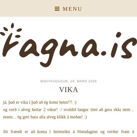
MENU
MIÐVIKUDAGUR, 29. MARS 2006
VIKA
já, það er vika í það að ég komi heim!!! :)
og verð í alveg heilar 2 vikur! :/ svoldið langur tími að gera ekki neitt...
eeeen... ég geri bara alla alveg klikk á meðan! :)
Jói frændi er að koma í heimsókn á föstudaginn og verður fram á