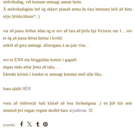
miðvikudag, við komum semsagt saman heim.
Á miðvikudaginn hef ég ekkert planað nema ða fara beinustu leið að hitta
nýju fjölskylduna!! :)
var að passa Arthur áðan og er svo að fara að þrífa hjá Victoriu um 1... svo
er ég að passa hérna heima í kvöld.
mikið að gera semsagt, allavegana á au pair vísu...
svo er ENN ein bloggsíðan komin í gagnið..
engan enda ætlar þetta að taka....
Íslenski kórinn í london er semsagt kominn með síðu líka...
hana sjáiði
HÉR
vona að einhverjir hafi klárað að lesa ferðasöguna :) en þið hin sem
nenntuð því engan veginn skoðið bara
myndirnar
:D
SHARE: