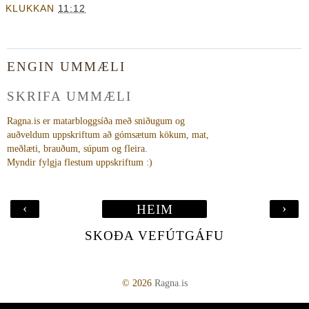
KLUKKAN
11:12
ENGIN UMMÆLI
SKRIFA UMMÆLI
Ragna.is er matarbloggsíða með sniðugum og
auðveldum uppskriftum að gómsætum kökum, mat,
meðlæti, brauðum, súpum og fleira.
Myndir fylgja flestum uppskriftum :)
‹
›
HEIM
SKOÐA VEFÚTGÁFU
©
2026
Ragna.is