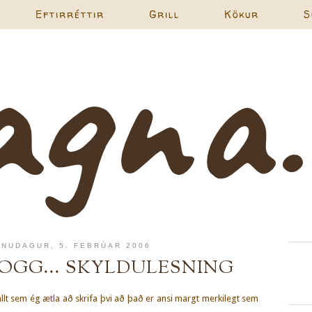
Eftirréttir
Grill
Kökur
S
NUDAGUR, 5. FEBRÚAR 2006
OGG... SKYLDULESNING
llt sem ég ætla að skrifa þvi að það er ansi margt merkilegt sem