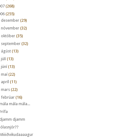
007
(268)
006
(255)
►
desember
(29)
►
nóvember
(32)
►
október
(35)
►
september
(32)
►
ágúst
(13)
►
júlí
(13)
►
júní
(13)
►
maí
(22)
►
apríl
(11)
►
mars
(22)
febrúar
(16)
mála mála mála...
Þrífa
djamm djamm
jólasnjór??
Miiiiðvikudaaaagur