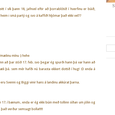
S
itt í vík þann 18, jafnvel eftir að þorrablótið í hverfinu er búið,
r heim i smá partý og svo á kaffið! hljómar það ekki vel??
fmælinu mínu :) hehe
nn að þar stóð 17. feb. svo þegar ég spurði hann þá var hann að
æli þá. sem mér hafði nú barasta ekkert dottið í hug! :D enda á
 eru Svenni og Biggi vinir hans á landinu akkúrat þarna.
 17. í bænum.. enda er ég ekki búin með tollinn síðan um jólin og
 það verður semsagt bolla!!!!!