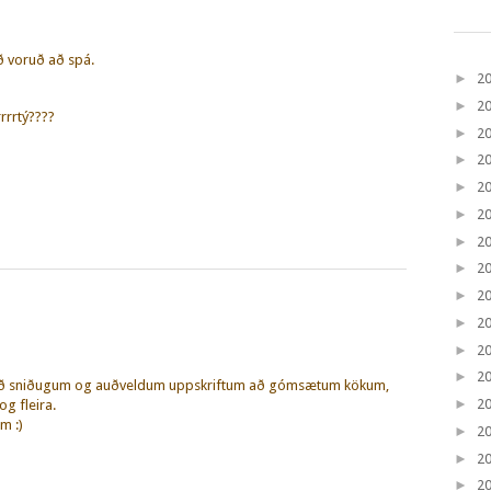
ð voruð að spá.
►
2
►
2
rrrtý????
►
2
►
2
►
2
►
2
►
2
►
2
►
2
►
2
►
2
►
2
eð sniðugum og auðveldum uppskriftum að gómsætum kökum,
►
2
g fleira.
m :)
►
2
►
2
►
2