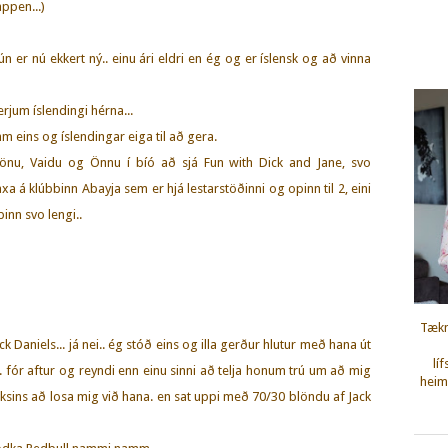
appen...)
 hún er nú ekkert ný.. einu ári eldri en ég og er íslensk og að vinna
rjum íslendingi hérna...
 eins og íslendingar eiga til að gera.
önu, Vaidu og Önnu í bíó að sjá Fun with Dick and Jane, svo
 á klúbbinn Abayja sem er hjá lestarstöðinni og opinn til 2, eini
inn svo lengi..
Tækn
ck Daniels... já nei.. ég stóð eins og illa gerður hlutur með hana út
lí
.. fór aftur og reyndi enn einu sinni að telja honum trú um að mig
heimi
oksins að losa mig við hana. en sat uppi með 70/30 blöndu af Jack