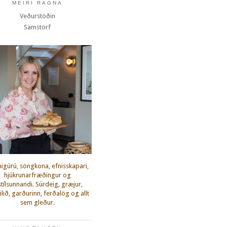
MEIRI RAGNA
Veðurstöðin
Samstörf
igúrú, söngkona, efnisskapari,
hjúkrunarfræðingur og
fstílsunnandi. Súrdeig, græjur,
lið, garðurinn, ferðalög og allt
sem gleður.