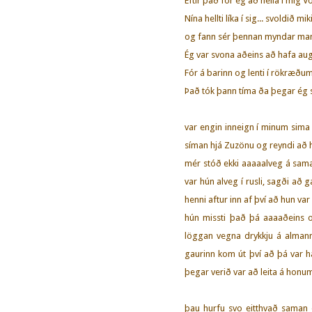
Eftir það fór ég að hella í mig
Nína hellti líka í sig... svoldið mik
og fann sér þennan myndar ma
Ég var svona aðeins að hafa aug
Fór á barinn og lenti í rökræðu
Það tók þann tíma ða þegar ég s
var engin inneign í minum sima
síman hjá Zuzönu og reyndi að hr
mér stóð ekki aaaaalveg á sama
var hún alveg í rusli, sagði að g
henni aftur inn af því að hun var 
hún missti það þá aaaaðeins o
löggan vegna drykkju á almann
gaurinn kom út því að þá var h
þegar verið var að leita á hon
þau hurfu svo eitthvað saman 