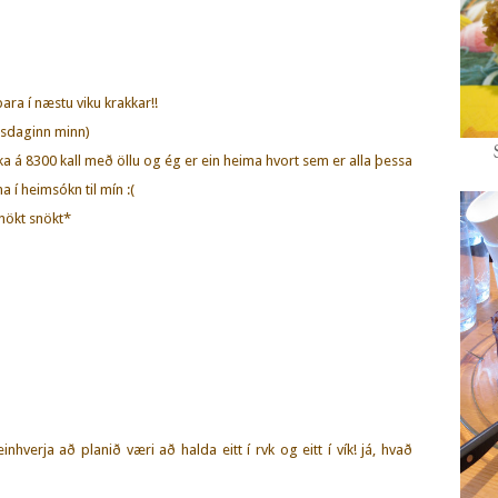
ra í næstu viku krakkar!!
lisdaginn minn)
a á 8300 kall með öllu og ég er ein heima hvort sem er alla þessa
 í heimsókn til mín :(
snökt snökt*
hverja að planið væri að halda eitt í rvk og eitt í vík! já, hvað