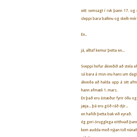
eitt semsagt í rvk þann 17. og e
sleppi bara ballinu og skelli mé
En..
já, alltaf kemur þetta en...
Sveppi hefur ákveðið að stela a
sá bara á msn-inu hans um dagi
ákveða að halda upp á sitt afm
hann afmæli 1. mars.
En það eru ástæður fyrir öllu og
jæja... þá eru góð ráð dýr...
en hafiði þetta bak við eyrað.
ég geri örugglega eitthvað þann
kem audda með nýjan toll núna!!