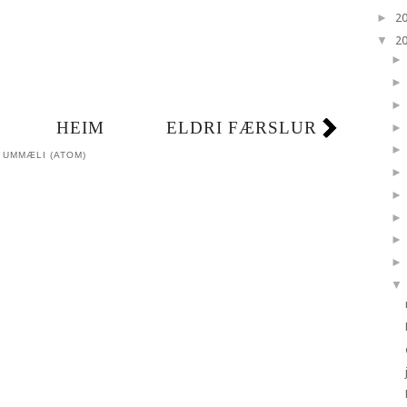
►
2
▼
2
HEIM
ELDRI FÆRSLUR
 UMMÆLI (ATOM)
▼