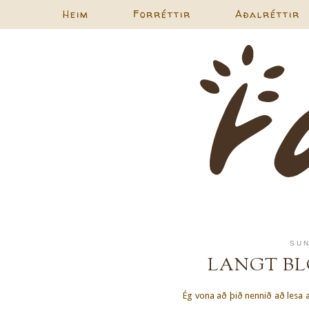
Heim
Forréttir
Aðalréttir
SUN
LANGT BL
Ég vona að þið nennið að lesa a