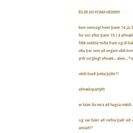
ÉG ER AÐ KOMA HEIM!!!!!
kem semsagt heim þann 14. já, ba
fer svo aftur þann 19. ( á afmæ
fékk nebbla miða fram og til bak
viku þar sem að enginn vildi koma
yrði sorglegt afmæli... alein... *
vitiði hvað þetta þýðir??
afmælispartý!!!!
er búin ða vera að hugsa mikið..
og var búin að nefna það við ein
annað??