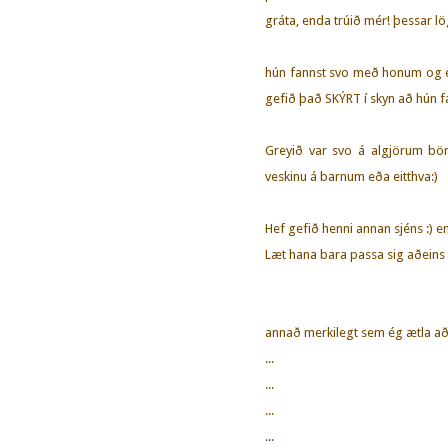
gráta, enda trúið mér! þessar lög
hún fannst svo með honum og ég
gefið það SKÝRT í skyn að hún 
Greyið var svo á algjörum bö
veskinu á barnum eða eitthva:)
Hef gefið henni annan sjéns :) en
Læt hana bara passa sig aðeins 
annað merkilegt sem ég ætla að
...
...
...
...