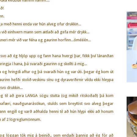
 Vodka Redbull nammi namm....
ið!
nn.
a með henni enda var hún alveg ofur drukkin...
m við einhvern mann sem ætlaði að gefa mér drykk...
neri mér við var Nína og gaurinn horfinn...ómééén...
 svo að ég hljóp upp og fann hana hvergi þar, fékk því lánanðan
ingja í hana, þá svaraði gaurinn og skellti á mig...
 og hringdi aftur og þá svaraði hún og var úti. þegar ég kom út
aurinn hefði stolið veskinu sínu og dyraverðirnir vildu ekki hleypa
svo drukkin...
g til að gera LANGA sögu stutta (og mikið ritskoðað) þá kom
afæri, nauðgunarásökun, stulds sem breyttist svo alveg þegar
ann engill og varð aðhalda henni til að hún hlypi ekki að honum
um af 2 lögreglumönnum.
og löggan tók mig á beinið.. sem endaði þannig að ég fór að