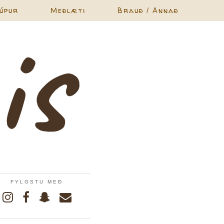
úpur
Meðlæti
Brauð / Annað
FYLGSTU MEÐ