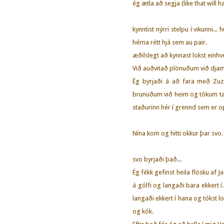
ég ætla að segja (like that will h
kynntist nýrri stelpu í vikunni...
hérna rétt hjá sem au pair.
æðilslegt að kynnast lokst einhve
Við auðvitað plönuðum við djamm
Ég byrjaði á að fara með Zuz
brunuðum við heim og tókum taxa
staðurinn hér í grennd sem er op
Nína kom og hitti okkur þar svo.
svo byrjaði það...
Ég fékk gefinst heila flösku af Ja
á gólfi og langaði bara ekkert í
langaði ekkert í hana og tókst l
og kók.