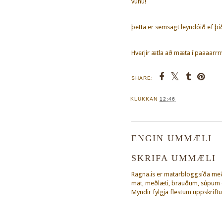
vúhú!
þetta er semsagt leyndóið ef þi
Hverjir ætla að mæta í paaaarrrr
SHARE:
KLUKKAN
12:46
ENGIN UMMÆLI
SKRIFA UMMÆLI
Ragna.is er matarbloggsíða m
mat, meðlæti, brauðum, súpum o
Myndir fylgja flestum uppskriftu