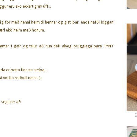
gur eru sko ekkert grín! úff...
 fór með henni heim til hennar og gisti þar, enda hafði löggan
færi ekki heim með honum.
mmer í gær og telur að hún hafi alveg örugglega bara TÝNT
da er þetta fínasta stelpa...
á vodka redbull næst! :)
 segja er að