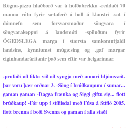
Rögnu-pizzu hlaðborð var á höfðabrekku
-reddaði 70
manna rútu fyrir sætaferð á ball á klaustri
-sat í
dómnefn sem forsvarsmaður söngvara í
söngvarakeppni á landsmóti
-spiluðum fyrir
ÓGEÐSLEGA marga í stærsta samkomutjaldi
landsins, kynntumst múgæsing og .gaf margar
eiginhandaráritanir það sem eftir var helgarinnar.
-prufaði að fikta við að syngja með annari hljómsveit.
þar voru þær orðnar 3.
-Söng í brúðkaupum í sumar...
gaman gaman
-Dagga frænka og Siggi giftu sig... flott
brúðkaup!
-Fór upp í stíflisdal með Fúsa á Stífló 2005.
flott brenna í boði Svenna og gaman í alla staði