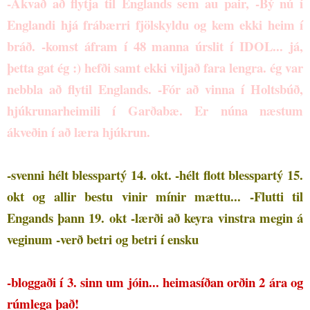
-Ákvað að flytja til Englands sem au pair,
-Bý nú í
Englandi hjá frábærri fjölskyldu og kem ekki heim í
bráð.
-komst áfram í 48 manna úrslit í IDOL... já,
þetta gat ég :) hefði samt ekki viljað fara lengra. ég var
nebbla að flytil Englands.
-Fór að vinna í Holtsbúð,
hjúkrunarheimili í Garðabæ. Er núna næstum
ákveðin í að læra hjúkrun.
-svenni hélt blesspartý 14. okt.
-hélt flott blesspartý 15.
okt og allir bestu vinir mínir mættu...
-Flutti til
Engands þann 19. okt
-lærði að keyra vinstra megin á
veginum
-verð betri og betri í ensku
-bloggaði í 3. sinn um jóin... heimasíðan orðin 2 ára og
rúmlega það!