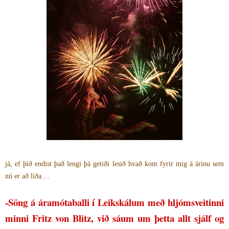
já, ef þið endist það lengi þá getiði lesið hvað kom fyrir mig á árinu sem
nú er að líða....
-Söng á áramótaballi í Leikskálum með hljómsveitinni
minni Fritz von Blitz, við sáum um þetta allt sjálf og