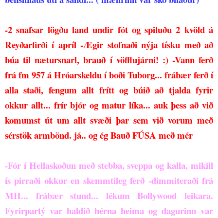
-2 snafsar lögðu land undir fót og spiluðu 2 kvöld á
Reyðarfirði í apríl
-Ægir stofnaði nýja tísku með að
búa til nætursnarl, brauð í vöfflujárni! :)
-Vann ferð
frá fm 957 á Hróarskeldu í boði Tuborg... frábær ferð í
alla staði, fengum allt frítt og búið að tjalda fyrir
okkur allt... frír bjór og matur líka... auk þess að við
komumst út um allt svæði þar sem við vorum með
sérstök armbönd. já.. og ég Bauð FÚSA með mér
-Fór í Hellaskoðun með stebba, sveppa og kalla, mikill
ís pirraði okkur en skemmtileg ferð
-dimmiteraði frá
MH... frábær stund... lékum Bollywood leikara.
Fyrirpartý var haldið hérna heima og dagurinn var