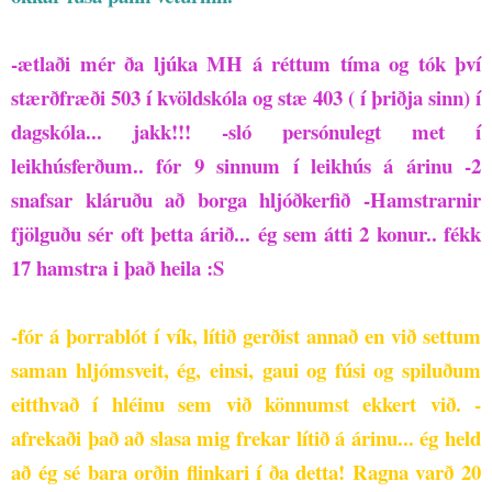
-ætlaði mér ða ljúka MH á réttum tíma og tók því
stærðfræði 503 í kvöldskóla og stæ 403 ( í þriðja sinn) í
dagskóla... jakk!!!
-sló persónulegt met í
leikhúsferðum.. fór 9 sinnum í leikhús á árinu
-2
snafsar kláruðu að borga hljóðkerfið
-Hamstrarnir
fjölguðu sér oft þetta árið... ég sem átti 2 konur.. fékk
17 hamstra i það heila :S
-fór á þorrablót í vík, lítið gerðist annað en við settum
saman hljómsveit, ég, einsi, gaui og fúsi og spiluðum
eitthvað í hléinu sem við könnumst ekkert við.
-
afrekaði það að slasa mig frekar lítið á árinu... ég held
að ég sé bara orðin flinkari í ða detta!
Ragna varð 20