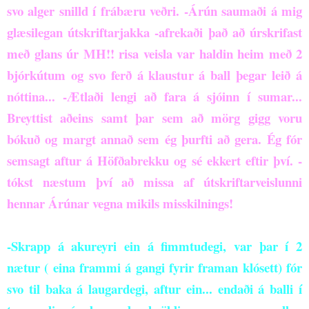
svo alger snilld í frábæru veðri.
-Árún saumaði á mig
glæsilegan útskriftarjakka
-afrekaði það að úrskrifast
með glans úr MH!! risa veisla var haldin heim með 2
bjórkútum og svo ferð á klaustur á ball þegar leið á
nóttina...
-Ætlaði lengi að fara á sjóinn í sumar...
Breyttist aðeins samt þar sem að mörg gigg voru
bókuð og margt annað sem ég þurfti að gera. Ég fór
semsagt aftur á Höfðabrekku og sé ekkert eftir því. -
tókst næstum því að missa af útskriftarveislunni
hennar Árúnar vegna mikils misskilnings!
-Skrapp á akureyri ein á fimmtudegi, var þar í 2
nætur ( eina frammi á gangi fyrir framan klósett) fór
svo til baka á laugardegi, aftur ein... endaði á balli í