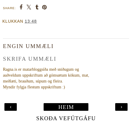
SHARE:
KLUKKAN
13:48
ENGIN UMMÆLI
SKRIFA UMMÆLI
Ragna.is er matarbloggsíða með sniðugum og
auðveldum uppskriftum að gómsætum kökum, mat,
meðlæti, brauðum, súpum og fleira.
Myndir fylgja flestum uppskriftum :)
‹
›
HEIM
SKOÐA VEFÚTGÁFU