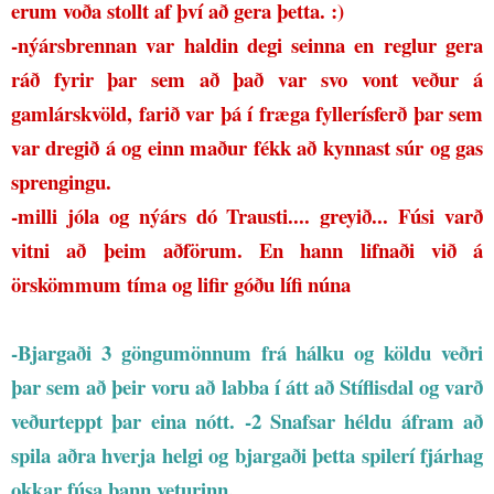
erum voða stollt af því að gera þetta. :)
-nýársbrennan var haldin degi seinna en reglur gera
ráð fyrir þar sem að það var svo vont veður á
gamlárskvöld, farið var þá í fræga fyllerísferð þar sem
var dregið á og einn maður fékk að kynnast súr og gas
sprengingu.
-milli jóla og nýárs dó Trausti.... greyið... Fúsi varð
vitni að þeim aðförum. En hann lifnaði við á
örskömmum tíma og lifir góðu lífi núna
-Bjargaði 3 göngumönnum frá hálku og köldu veðri
þar sem að þeir voru að labba í átt að Stíflisdal og varð
veðurteppt þar eina nótt.
-2 Snafsar héldu áfram að
spila aðra hverja helgi og bjargaði þetta spilerí fjárhag
okkar fúsa þann veturinn.