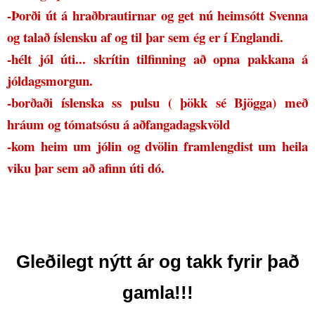
-Þorði út á hraðbrautirnar og get nú heimsótt Svenna
og talað íslensku af og til þar sem ég er í Englandi.
-hélt jól úti... skrítin tilfinning að opna pakkana á
jóldagsmorgun.
-borðaði íslenska ss pulsu ( þökk sé Bjögga) með
hráum og tómatsósu á aðfangadagskvöld
-kom heim um jólin og dvölin framlengdist um heila
viku þar sem að afinn úti dó.
Gleðilegt nýtt ár og takk fyrir það
gamla!!!