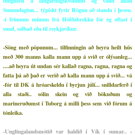
tunguseli á laugardagskvöldinu og vann allan
Sunnudaginn... týpískt fyrir Rögnu að standa í þessu.
-í fríunum mínum frá Höfðabrekku fór ég oftast í
sund, sólbað eða til reykjavíkur.
-Söng með pöpunum... tilfinningin að heyra heilt hús
með 300 manns kalla mann upp á svið er ólýsanleg...
....að heyra út undan sér kallað ragna, ragna, ragna og
fatta þá að það er verið að kalla mann upp á svið... vá
-fór til DK á hróarskeldu í byrjun júlí... snilldarferð í
alla staði.. sólin skein og við bökuðum og
marineruðumst í Tuborg á milli þess sem við fórum á
tónleika.
-Unglingalandsmótið var haldið í Vík í sumar..
-