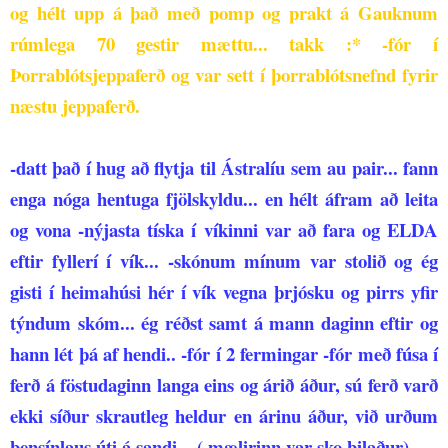
og hélt upp á það með pomp og prakt á Gauknum
rúmlega 70 gestir mættu... takk :*
-fór í
Þorrablótsjeppaferð og var sett í þorrablótsnefnd fyrir
næstu jeppaferð.
-datt það í hug að flytja til Ástralíu sem au pair... fann
enga nóga hentuga fjölskyldu... en hélt áfram að leita
og vona
-nýjasta tíska í víkinni var að fara og ELDA
eftir fyllerí í vík...
-skónum mínum var stolið og ég
gisti í heimahúsi hér í vík vegna þrjósku og pirrs yfir
týndum skóm... ég réðst samt á mann daginn eftir og
hann lét þá af hendi..
-fór í 2 fermingar
-fór með fúsa í
ferð á föstudaginn langa eins og árið áður, sú ferð varð
ekki síður skrautleg heldur en árinu áður, við urðum
bensínlaus úti á sandi... ( mælirinn var sko bilaður)